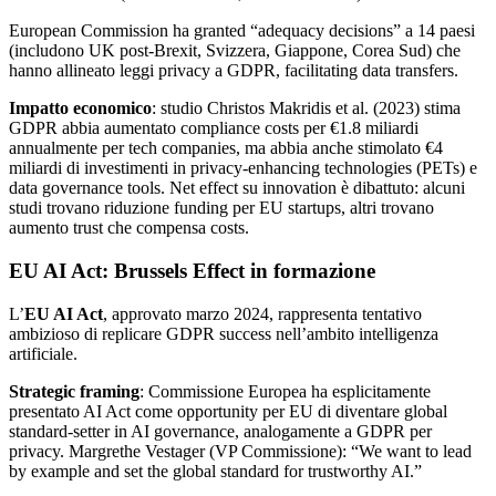
European Commission ha granted “adequacy decisions” a 14 paesi
(includono UK post-Brexit, Svizzera, Giappone, Corea Sud) che
hanno allineato leggi privacy a GDPR, facilitating data transfers.
Impatto economico
: studio Christos Makridis et al. (2023) stima
GDPR abbia aumentato compliance costs per €1.8 miliardi
annualmente per tech companies, ma abbia anche stimolato €4
miliardi di investimenti in privacy-enhancing technologies (PETs) e
data governance tools. Net effect su innovation è dibattuto: alcuni
studi trovano riduzione funding per EU startups, altri trovano
aumento trust che compensa costs.
EU AI Act: Brussels Effect in formazione
L’
EU AI Act
, approvato marzo 2024, rappresenta tentativo
ambizioso di replicare GDPR success nell’ambito intelligenza
artificiale.
Strategic framing
: Commissione Europea ha esplicitamente
presentato AI Act come opportunity per EU di diventare global
standard-setter in AI governance, analogamente a GDPR per
privacy. Margrethe Vestager (VP Commissione): “We want to lead
by example and set the global standard for trustworthy AI.”