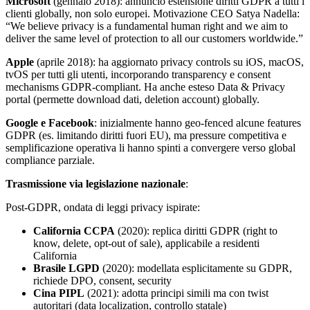
Microsoft
(gennaio 2018): annunciò estensione diritti GDPR a tutti i
clienti globally, non solo europei. Motivazione CEO Satya Nadella:
“We believe privacy is a fundamental human right and we aim to
deliver the same level of protection to all our customers worldwide.”
Apple
(aprile 2018): ha aggiornato privacy controls su iOS, macOS,
tvOS per tutti gli utenti, incorporando transparency e consent
mechanisms GDPR-compliant. Ha anche esteso Data & Privacy
portal (permette download dati, deletion account) globally.
Google e Facebook
: inizialmente hanno geo-fenced alcune features
GDPR (es. limitando diritti fuori EU), ma pressure competitiva e
semplificazione operativa li hanno spinti a convergere verso global
compliance parziale.
Trasmissione via legislazione nazionale
:
Post-GDPR, ondata di leggi privacy ispirate:
California CCPA
(2020): replica diritti GDPR (right to
know, delete, opt-out of sale), applicabile a residenti
California
Brasile LGPD
(2020): modellata esplicitamente su GDPR,
richiede DPO, consent, security
Cina PIPL
(2021): adotta principi simili ma con twist
autoritari (data localization, controllo statale)