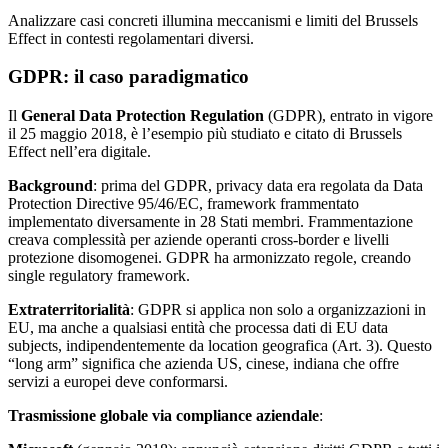
Analizzare casi concreti illumina meccanismi e limiti del Brussels
Effect in contesti regolamentari diversi.
GDPR: il caso paradigmatico
Il
General Data Protection Regulation
(GDPR), entrato in vigore
il 25 maggio 2018, è l’esempio più studiato e citato di Brussels
Effect nell’era digitale.
Background
: prima del GDPR, privacy data era regolata da Data
Protection Directive 95/46/EC, framework frammentato
implementato diversamente in 28 Stati membri. Frammentazione
creava complessità per aziende operanti cross-border e livelli
protezione disomogenei. GDPR ha armonizzato regole, creando
single regulatory framework.
Extraterritorialità
: GDPR si applica non solo a organizzazioni in
EU, ma anche a qualsiasi entità che processa dati di EU data
subjects, indipendentemente da location geografica (Art. 3). Questo
“long arm” significa che azienda US, cinese, indiana che offre
servizi a europei deve conformarsi.
Trasmissione globale via compliance aziendale
: