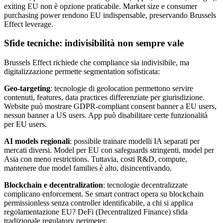
exiting EU non è opzione praticabile. Market size e consumer
purchasing power rendono EU indispensable, preservando Brussels
Effect leverage.
Sfide tecniche: indivisibilità non sempre vale
Brussels Effect richiede che compliance sia indivisibile, ma
digitalizzazione permette segmentation sofisticata:
Geo-targeting
: tecnologie di geolocation permettono servire
contenuti, features, data practices differenziate per giurisdizione.
Website può mostrare GDPR-compliant consent banner a EU users,
nessun banner a US users. App può disabilitare certe funzionalità
per EU users.
AI models regionali
: possibile trainare modelli IA separati per
mercati diversi. Model per EU con safeguards stringenti, model per
Asia con meno restrictions. Tuttavia, costi R&D, compute,
mantenere due model families è alto, disincentivando.
Blockchain e decentralization
: tecnologie decentralizzate
complicano enforcement. Se smart contract opera su blockchain
permissionless senza controller identificabile, a chi si applica
regolamentazione EU? DeFi (Decentralized Finance) sfida
tradizionale regulatory perimeter.