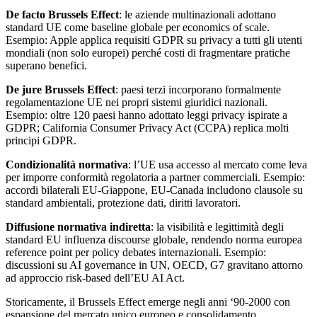
De facto Brussels Effect
: le aziende multinazionali adottano
standard UE come baseline globale per economics of scale.
Esempio: Apple applica requisiti GDPR su privacy a tutti gli utenti
mondiali (non solo europei) perché costi di fragmentare pratiche
superano benefici.
De jure Brussels Effect
: paesi terzi incorporano formalmente
regolamentazione UE nei propri sistemi giuridici nazionali.
Esempio: oltre 120 paesi hanno adottato leggi privacy ispirate a
GDPR; California Consumer Privacy Act (CCPA) replica molti
principi GDPR.
Condizionalità normativa
: l’UE usa accesso al mercato come leva
per imporre conformità regolatoria a partner commerciali. Esempio:
accordi bilaterali EU-Giappone, EU-Canada includono clausole su
standard ambientali, protezione dati, diritti lavoratori.
Diffusione normativa indiretta
: la visibilità e legittimità degli
standard EU influenza discourse globale, rendendo norma europea
reference point per policy debates internazionali. Esempio:
discussioni su AI governance in UN, OECD, G7 gravitano attorno
ad approccio risk-based dell’EU AI Act.
Storicamente, il Brussels Effect emerge negli anni ‘90-2000 con
espansione del mercato unico europeo e consolidamento