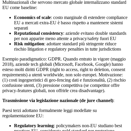
Multinazionali che servono mercato globale internalizzano standard
EU come baseline:
Economics of scale
: costo marginale di estendere compliance
EU a mercati extra-EU è basso rispetto a mantenere sistemi
separati
Reputational consistency
: aziende evitano double standards
per non apparire meno attente a privacy/safety fuori EU
Risk mitigation
: adottare standard più stringente riduce
rischio litigation e regulatory penalties in tutte jurisdictions
Esempio paradigmatico: GDPR. Quando entrato in vigore (maggio
2018), aziende tech globali (Microsoft, Facebook, Google) hanno
esteso molti diritti GDPR (right to access, right to deletion, consent
requirements) a utenti worldwide, non solo europei. Motivazione:
(1) costi ingegneristici di geo-fencing dati e funzionalità, (2) rischio
confusione utenti, (3) pressione competitiva (se competitor offre
privacy-features globali, non offrirle crea disadvantage).
Trasmissione via legislazione nazionale (de jure channel)
:
Paesi terzi adottano formalmente leggi modellate su
regolamentazione EU:
Regulatory learning
: policymakers non-EU studiano best
practices EU, considerata gold standard per protezione