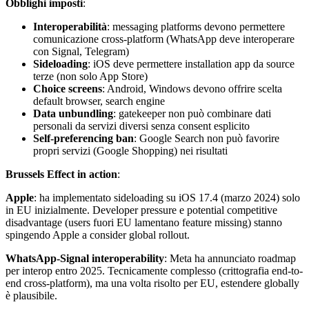
Obblighi imposti
:
Interoperabilità
: messaging platforms devono permettere
comunicazione cross-platform (WhatsApp deve interoperare
con Signal, Telegram)
Sideloading
: iOS deve permettere installation app da source
terze (non solo App Store)
Choice screens
: Android, Windows devono offrire scelta
default browser, search engine
Data unbundling
: gatekeeper non può combinare dati
personali da servizi diversi senza consent esplicito
Self-preferencing ban
: Google Search non può favorire
propri servizi (Google Shopping) nei risultati
Brussels Effect in action
:
Apple
: ha implementato sideloading su iOS 17.4 (marzo 2024) solo
in EU inizialmente. Developer pressure e potential competitive
disadvantage (users fuori EU lamentano feature missing) stanno
spingendo Apple a consider global rollout.
WhatsApp-Signal interoperability
: Meta ha annunciato roadmap
per interop entro 2025. Tecnicamente complesso (crittografia end-to-
end cross-platform), ma una volta risolto per EU, estendere globally
è plausibile.