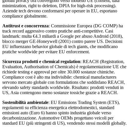
globali privacy ora convergono verso modello UE (consent, data
minimization, right to deletion, DPIA for high-risk processing).
Aziende tech devono conformarsi per operare in EU, esportano
compliance globalmente.
Antitrust e concorrenza
: Commissione Europea (DG COMP) ha
track record aggressivo contro pratiche anti-competitive. Casi
landmark: multa €4.3 miliardi a Google per abuso Android (2018),
blocco merger GE-Honeywell (2001) contro parere US. Decisioni
EU influenzano behavior globale di tech giants, che modificano
pratiche worldwide per evitare EU enforcement.
Sicurezza prodotti e chemical regulation
: REACH (Registration,
Evaluation, Authorisation of Chemicals) è regolamentazione UE che
richiede testing e approval per oltre 30.000 sostanze chimiche.
Compliance cost è alto ma indivisibile: chemical manufacturers
servono mercato globale con formulations che soddisfano REACH,
elevando safety standards worldwide. Risultato: prodotti venduti in
US, Asia contengono meno sostanze tossiche grazie a REACH.
Sostenibilità ambientale
: EU Emissions Trading System (ETS),
regolamenti su efficienza energetica elettrodomestici, standard
emissioni auto (Euro 6) hanno spinto industria globale verso
decarbonizzazione. Automotive OEMs progettano veicoli per
standard EU (più stringenti di US), vendendo stessi modelli globally.