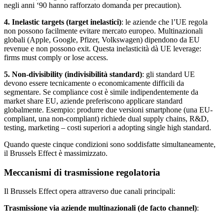
negli anni ‘90 hanno rafforzato domanda per precaution).
4. Inelastic targets (target inelastici)
: le aziende che l’UE regola
non possono facilmente evitare mercato europeo. Multinazionali
globali (Apple, Google, Pfizer, Volkswagen) dipendono da EU
revenue e non possono exit. Questa inelasticità dà UE leverage:
firms must comply or lose access.
5. Non-divisibility (indivisibilità standard)
: gli standard UE
devono essere tecnicamente o economicamente difficili da
segmentare. Se compliance cost è simile indipendentemente da
market share EU, aziende preferiscono applicare standard
globalmente. Esempio: produrre due versioni smartphone (una EU-
compliant, una non-compliant) richiede dual supply chains, R&D,
testing, marketing – costi superiori a adopting single high standard.
Quando queste cinque condizioni sono soddisfatte simultaneamente,
il Brussels Effect è massimizzato.
Meccanismi di trasmissione regolatoria
Il Brussels Effect opera attraverso due canali principali:
Trasmissione via aziende multinazionali (de facto channel)
: