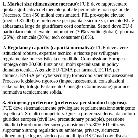
1. Market size (dimensione mercato)
: l’UE deve rappresentare
quota significativa del mercato globale per rendere non-opzionale
l’accesso. Con 450 milioni consumatori, PIL pro-capite elevato
(media €35.000), e preferenze per qualità e sicurezza, mercato EU è
abbastanza large da giustificare costi conformità. Settori dove EU è
particolarmente rilevante: automotive (30% vendite globali), pharma
(25%), chemicals (20%), tech consumer (18%).
2. Regulatory capacity (capacità normativa)
: l’UE deve avere
istituzioni robuste, expertise tecnico, e risorse per sviluppare
regolamentazione sofisticata e credibile. Commissione Europea
impiega oltre 30.000 funzionari, molti specializzati in policy
domains tecnici. Agenzie EU (EMA per farmaci, ECHA per
chimica, ENISA per cybersecurity) forniscono scientific assessment.
Processo legislativo rigoroso (impact assessment, consultazioni
stakeholder, trilogo Parlamento-Consiglio-Commissione) produce
normativa tecnicamente solida.
3. Stringency preference (preferenza per standard rigorosi)
:
l’UE deve sistematicamente privilegiare regolamentazione stringente
rispetto a US o altri competitors. Questa preferenza deriva da cultura
giuridica europea (civil law, precautionary principle), pressione
cittadini (Eurobarometer surveys mostrano 75-80% EU citizens
supportano strong regulation su ambiente, privacy, sicurezza
alimentare), e legacy storico (scandali tipo BSE/mad cow disease