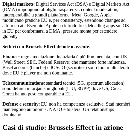
Digital markets
: Digital Services Act (DSA) e Digital Markets Act
(DMA) impongono obblighi trasparenza, content moderation,
interoperabilità a grandi piattaforme. Meta, Google, Apple
modificano pratiche EU e, per consistency, estendono changes ad
altri mercati. Esempio: Apple ha introdotto sideloading apps su iOS
in EU per conformarsi a DMA; pressure monta per estendere
globally.
Settori con Brussels Effect debole o assente
:
Finance
: regolamentazione finanziaria è più frammentata, con US
(Wall Street, SEC, Federal Reserve) che mantiene forte influenza.
Basel accords (banche) e IOSCO (securities) sono fora multilaterali
dove EU è player ma non dominante.
Telecommunications
: standard tecnici (5G, spectrum allocation)
sono definiti in organismi globali (ITU, 3GPP) dove US, Cina,
Corea hanno peso comparabile a EU.
Defense e security
: EU non ha competenza esclusiva, Stati membri
mantengono autonomia. NATO e bilateral US relationships
dominano.
Casi di studio: Brussels Effect in azione