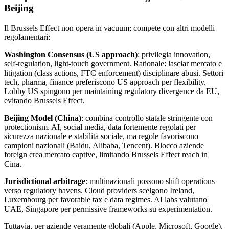
Beijing
Il Brussels Effect non opera in vacuum; compete con altri modelli
regolamentari:
Washington Consensus (US approach)
: privilegia innovation,
self-regulation, light-touch government. Rationale: lasciar mercato e
litigation (class actions, FTC enforcement) disciplinare abusi. Settori
tech, pharma, finance preferiscono US approach per flexibility.
Lobby US spingono per maintaining regulatory divergence da EU,
evitando Brussels Effect.
Beijing Model (China)
: combina controllo statale stringente con
protectionism. AI, social media, data fortemente regolati per
sicurezza nazionale e stabilità sociale, ma regole favoriscono
campioni nazionali (Baidu, Alibaba, Tencent). Blocco aziende
foreign crea mercato captive, limitando Brussels Effect reach in
Cina.
Jurisdictional arbitrage
: multinazionali possono shift operations
verso regulatory havens. Cloud providers scelgono Ireland,
Luxembourg per favorable tax e data regimes. AI labs valutano
UAE, Singapore per permissive frameworks su experimentation.
Tuttavia, per aziende veramente globali (Apple, Microsoft, Google),