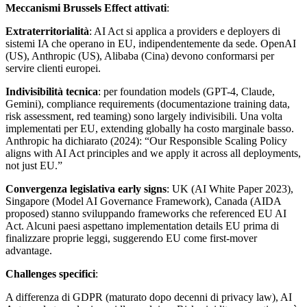
Meccanismi Brussels Effect attivati
:
Extraterritorialità
: AI Act si applica a providers e deployers di
sistemi IA che operano in EU, indipendentemente da sede. OpenAI
(US), Anthropic (US), Alibaba (Cina) devono conformarsi per
servire clienti europei.
Indivisibilità tecnica
: per foundation models (GPT-4, Claude,
Gemini), compliance requirements (documentazione training data,
risk assessment, red teaming) sono largely indivisibili. Una volta
implementati per EU, extending globally ha costo marginale basso.
Anthropic ha dichiarato (2024): “Our Responsible Scaling Policy
aligns with AI Act principles and we apply it across all deployments,
not just EU.”
Convergenza legislativa early signs
: UK (AI White Paper 2023),
Singapore (Model AI Governance Framework), Canada (AIDA
proposed) stanno sviluppando frameworks che referenced EU AI
Act. Alcuni paesi aspettano implementation details EU prima di
finalizzare proprie leggi, suggerendo EU come first-mover
advantage.
Challenges specifici
:
A differenza di GDPR (maturato dopo decenni di privacy law), AI