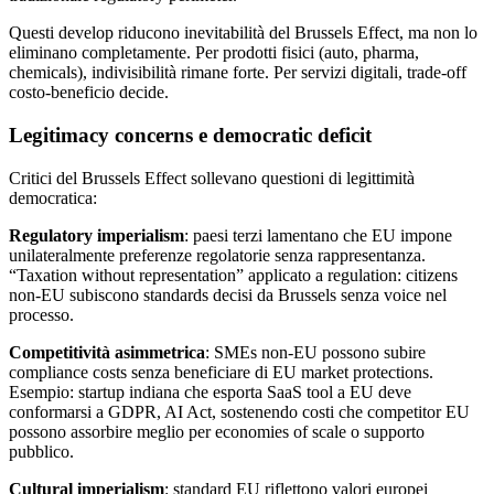
Questi develop riducono inevitabilità del Brussels Effect, ma non lo
eliminano completamente. Per prodotti fisici (auto, pharma,
chemicals), indivisibilità rimane forte. Per servizi digitali, trade-off
costo-beneficio decide.
Legitimacy concerns e democratic deficit
Critici del Brussels Effect sollevano questioni di legittimità
democratica:
Regulatory imperialism
: paesi terzi lamentano che EU impone
unilateralmente preferenze regolatorie senza rappresentanza.
“Taxation without representation” applicato a regulation: citizens
non-EU subiscono standards decisi da Brussels senza voice nel
processo.
Competitività asimmetrica
: SMEs non-EU possono subire
compliance costs senza beneficiare di EU market protections.
Esempio: startup indiana che esporta SaaS tool a EU deve
conformarsi a GDPR, AI Act, sostenendo costi che competitor EU
possono assorbire meglio per economies of scale o supporto
pubblico.
Cultural imperialism
: standard EU riflettono valori europei