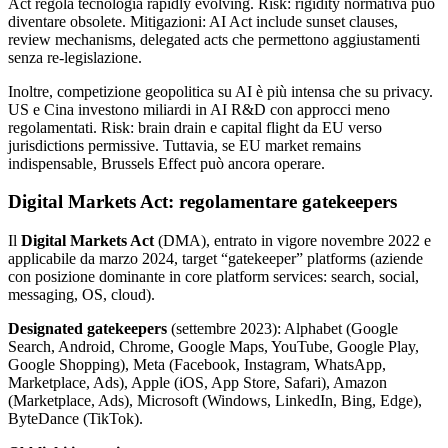
Act regola tecnologia rapidly evolving. Risk: rigidity normativa può
diventare obsolete. Mitigazioni: AI Act include sunset clauses,
review mechanisms, delegated acts che permettono aggiustamenti
senza re-legislazione.
Inoltre, competizione geopolitica su AI è più intensa che su privacy.
US e Cina investono miliardi in AI R&D con approcci meno
regolamentati. Risk: brain drain e capital flight da EU verso
jurisdictions permissive. Tuttavia, se EU market remains
indispensable, Brussels Effect può ancora operare.
Digital Markets Act: regolamentare gatekeepers
Il
Digital Markets Act
(DMA), entrato in vigore novembre 2022 e
applicabile da marzo 2024, target “gatekeeper” platforms (aziende
con posizione dominante in core platform services: search, social,
messaging, OS, cloud).
Designated gatekeepers
(settembre 2023): Alphabet (Google
Search, Android, Chrome, Google Maps, YouTube, Google Play,
Google Shopping), Meta (Facebook, Instagram, WhatsApp,
Marketplace, Ads), Apple (iOS, App Store, Safari), Amazon
(Marketplace, Ads), Microsoft (Windows, LinkedIn, Bing, Edge),
ByteDance (TikTok).