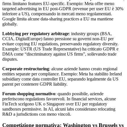
firms limitano features EU-specific. Esempio: Meta offre meno
targeted advertising in EU post-GDPR (revenue per user EU è 30%
inferiore a US), compensando in mercati meno regolamentati.
Google limita alcune data-sharing practices a EU ma mantiene
globally.
Lobbying per regulatory arbitrage
: industry groups (BSA,
CCIA, DigitalEurope) fanno pressione su governi non-EU per
evitare copying EU regulations, preservando regulatory diversity.
Example: USTR (US Trade Representative) ha criticato GDPR e
DMA come “discriminatory against US firms”, sollevando trade
disputes.
Corporate restructuring
: alcune aziende hanno creato regional
entities separate per compliance. Esempio: Meta ha stabilito Ireland
subsidiary come data controller EU, separando legalmente da US
parent per contenere GDPR liability.
Forum shopping normativo
: quando possibile, aziende
preferiscono regulations favorevoli. In financial services, alcune
FinTech scelgono UK o Singapore over EU per regulatory
sandboxes permissive. In AI, alcuni labs considerano relocating
R&D a jurisdictions con meno vincoli.
Competizione normativa: Washington vs Brussels vs