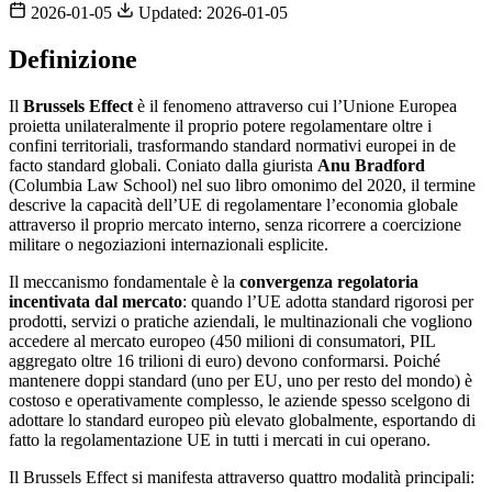
2026-01-05
Updated: 2026-01-05
Definizione
Il
Brussels Effect
è il fenomeno attraverso cui l’Unione Europea
proietta unilateralmente il proprio potere regolamentare oltre i
confini territoriali, trasformando standard normativi europei in de
facto standard globali. Coniato dalla giurista
Anu Bradford
(Columbia Law School) nel suo libro omonimo del 2020, il termine
descrive la capacità dell’UE di regolamentare l’economia globale
attraverso il proprio mercato interno, senza ricorrere a coercizione
militare o negoziazioni internazionali esplicite.
Il meccanismo fondamentale è la
convergenza regolatoria
incentivata dal mercato
: quando l’UE adotta standard rigorosi per
prodotti, servizi o pratiche aziendali, le multinazionali che vogliono
accedere al mercato europeo (450 milioni di consumatori, PIL
aggregato oltre 16 trilioni di euro) devono conformarsi. Poiché
mantenere doppi standard (uno per EU, uno per resto del mondo) è
costoso e operativamente complesso, le aziende spesso scelgono di
adottare lo standard europeo più elevato globalmente, esportando di
fatto la regolamentazione UE in tutti i mercati in cui operano.
Il Brussels Effect si manifesta attraverso quattro modalità principali: