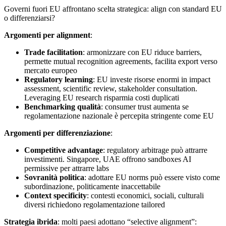
Governi fuori EU affrontano scelta strategica: align con standard EU
o differenziarsi?
Argomenti per alignment
:
Trade facilitation
: armonizzare con EU riduce barriers,
permette mutual recognition agreements, facilita export verso
mercato europeo
Regulatory learning
: EU investe risorse enormi in impact
assessment, scientific review, stakeholder consultation.
Leveraging EU research risparmia costi duplicati
Benchmarking qualità
: consumer trust aumenta se
regolamentazione nazionale è percepita stringente come EU
Argomenti per differenziazione
:
Competitive advantage
: regulatory arbitrage può attrarre
investimenti. Singapore, UAE offrono sandboxes AI
permissive per attrarre labs
Sovranità politica
: adottare EU norms può essere visto come
subordinazione, politicamente inaccettabile
Context specificity
: contesti economici, sociali, culturali
diversi richiedono regolamentazione tailored
Strategia ibrida
: molti paesi adottano “selective alignment”: